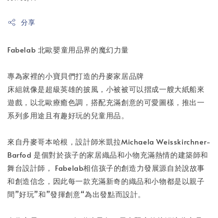
分享
Fabelab 北歐嬰童用品界的魔幻力量
專為家裡的小寶貝們打造的丹麥家居品牌
床組就像是超級英雄的披風，小被被可以摺成一艘大紙船來
遊戲，以北歐療癒色調，搭配充滿創意的可愛圖樣，推出一
系列多用途且有趣好玩的兒童用品。
來自丹麥哥本哈根，設計師米凱拉Michaela Weisskirchner-
Barfod 是個對於孩子的家居織品和小物充滿熱情的建築師和
舞台設計師， Fabelab相信孩子的創造力發展源自於說故事
和創造信念，因此每一款充滿新奇的織品和小物都是以親子
間”好玩”和”發揮創意“為出發點而設計。