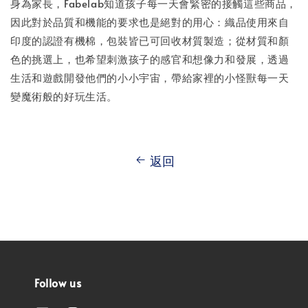
身為家長，Fabelab知道孩子每一天會緊密的接觸這些商品，
因此對於品質和機能的要求也是絕對的用心：織品使用來自
印度的認證有機棉，包裝皆已可回收材質製造；從材質和顏
色的挑選上，也希望刺激孩子的感官和想像力和發展，透過
生活和遊戲開發他們的小小宇宙，帶給家裡的小怪獸每一天
變魔術般的好玩生活。
返回
Follow us