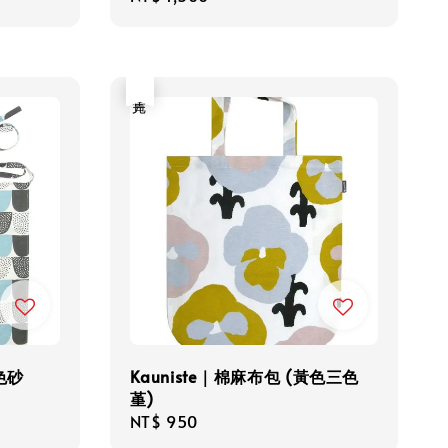
price
售完
藍色砂
Kauniste｜棉麻布包 (黃色三色
堇)
Regular
NT$ 950
price