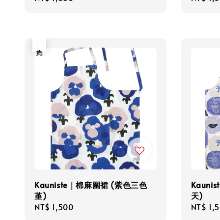
price
price
售完
Kauniste｜棉麻圍裙 (紫色三色
Kaun
堇)
天)
Regular
NT$ 1,500
Regula
NT$ 1,
price
price