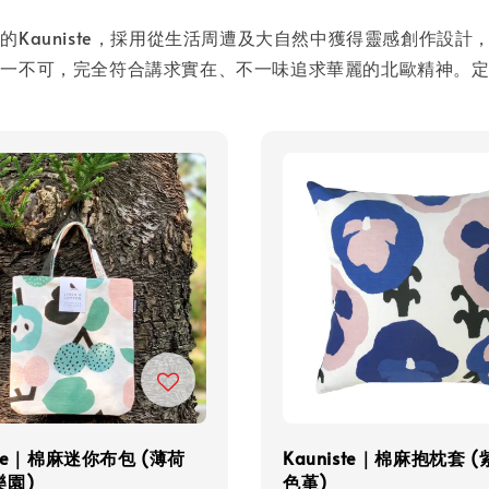
Kauniste，採用從生活周遭及大自然中獲得靈感創作設
缺一不可，完全符合講求實在、不一味追求華麗的北歐精神。
iste｜棉麻迷你布包 (薄荷
Kauniste｜棉麻抱枕套 
樂園)
色堇)