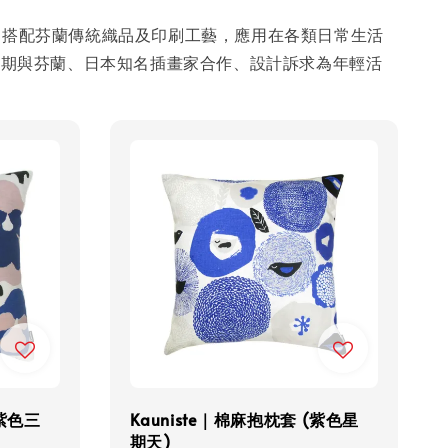
計，搭配芬蘭傳統織品及印刷工藝，應用在各類日常生活
定期與芬蘭、日本知名插畫家合作、設計訴求為年輕活
(紫色三
Kauniste｜棉麻抱枕套 (紫色星
期天)