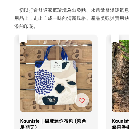
一切以打造舒適家庭環境為出發點、永遠散發溫暖氣息的
用品上，走出自成一味的清新風格。產品美觀與實用
潑的印花。
售完
售完
Kauniste｜棉麻迷你布包 (紫色
Kaun
星期天)
綠果香