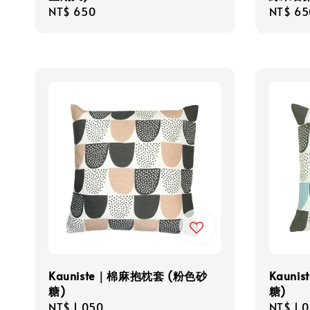
Regular
NT$ 650
Regula
NT$ 65
price
price
Kauniste｜棉麻抱枕套 (粉色砂
Kaun
糖)
糖)
Regular
NT$ 1,050
Regula
NT$ 1,