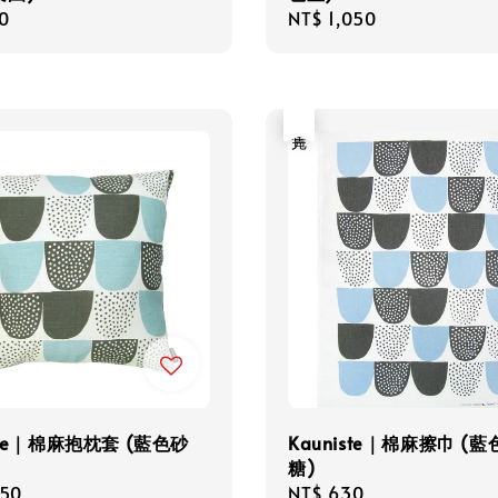
r
0
Regular
NT$ 1,050
price
售完
iste｜棉麻抱枕套 (藍色砂
Kauniste｜棉麻擦巾 (
糖)
r
050
Regular
NT$ 630