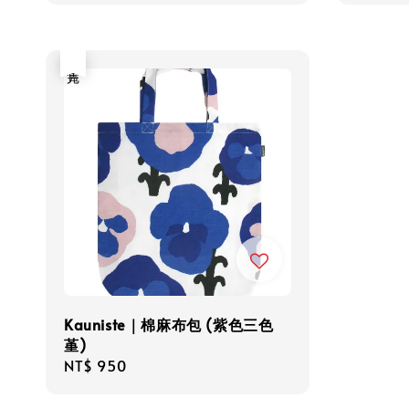
售完
Kauniste｜棉麻布包 (紫色三色
堇)
Regular
NT$ 950
price