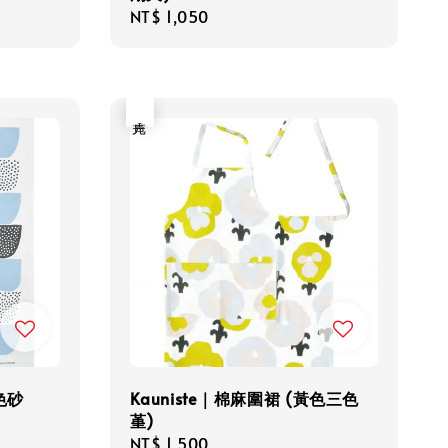
Regular
NT$ 1,050
price
售完
藍色砂
Kauniste｜棉麻圍裙 (黃色三色
堇)
Regular
NT$ 1,500