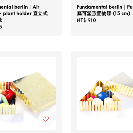
ental berlin｜Air
Fundamental berlin｜P
 - plant holder 直立式
屬可塑形置物碟 (15 cm)
栽
Regular
NT$ 910
r
5
price