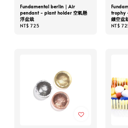
Fundamental berlin｜Air
Fundam
pendant - plant holder 空氣懸
trophy
浮盆栽
鏤空盆
Regular
NT$ 725
Regula
NT$ 72
price
price