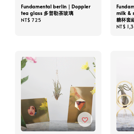
Fundamental berlin｜Doppler
Fundam
tea glass 多普勒茶玻璃
milk 
糖杯套
Regular
NT$ 725
Regula
NT$ 1,
price
price