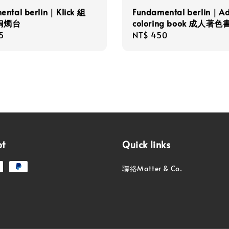
ental berlin｜Klick 組
Fundamental berlin｜Ad
銅燭台
coloring book 成人著色
r
5
Regular
NT$ 450
price
pt
Quick links
聯絡Matter & Co.