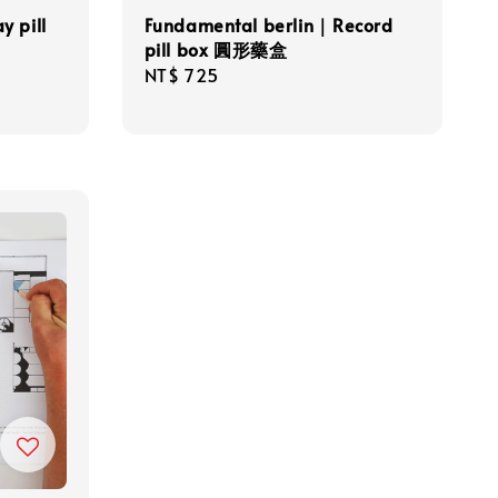
y pill
Fundamental berlin｜Record
pill box 圓形藥盒
Regular
NT$ 725
price