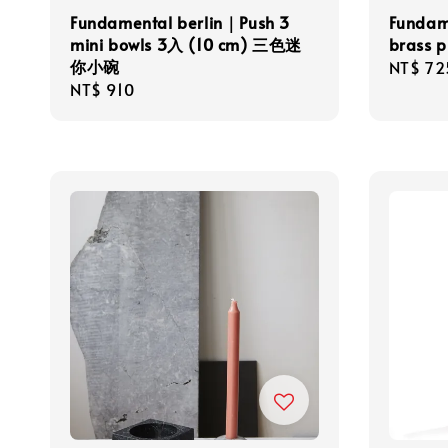
Fundamental berlin｜Push 3
Fundam
mini bowls 3入 (10 cm) 三色迷
brass 
你小碗
Regula
NT$ 72
Regular
NT$ 910
price
price