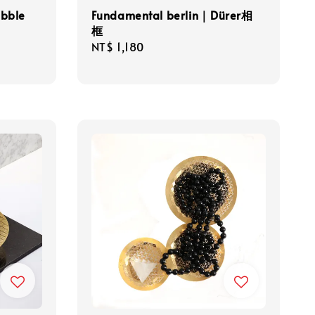
bble
Fundamental berlin｜Dürer相
框
Regular
NT$ 1,180
price