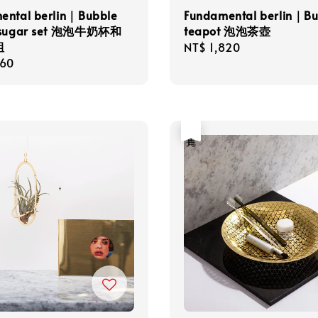
ental berlin｜Bubble
Fundamental berlin｜Bu
& sugar set 泡泡牛奶杯和
teapot 泡泡茶壺
組
Regular
NT$ 1,820
r
360
price
售完