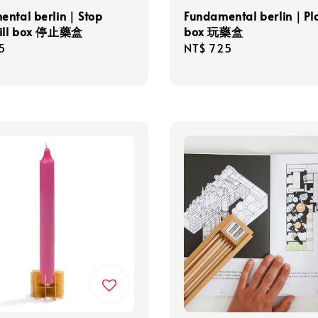
ental berlin｜Stop
Fundamental berlin｜Pla
pill box 停止藥盒
box 玩藥盒
r
5
Regular
NT$ 725
price