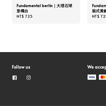
Fundamental berlin｜大理石球
Fundam
形燭台
裝式黃
Regular
NT$ 725
Regula
NT$ 72
price
price
Follow us
We acce