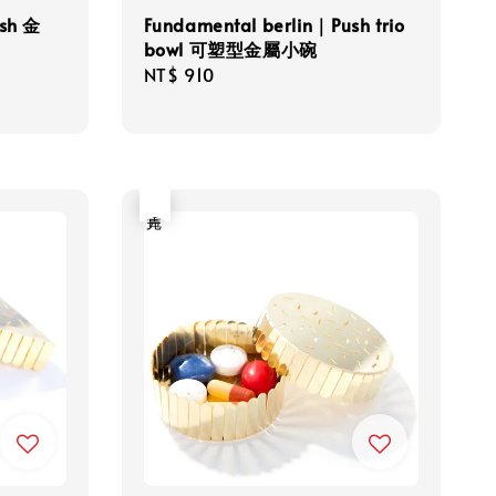
ush 金
Fundamental berlin｜Push trio
bowl 可塑型金屬小碗
Regular
NT$ 910
price
售完