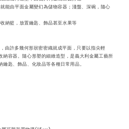
，就能由平面金屬變幻為儲物容器；淺盤、深碗，隨心
面收納籃，放置鑰匙、飾品甚至水果等
SH，由許多幾何形狀密密織就成平面，只要以指尖輕
收納容器。隨心形塑的細緻造型，是義大利金屬工藝所
納鑰匙、飾品、化妝品等各種日常用品。
m
金屬可塑形置物碟(15cm)