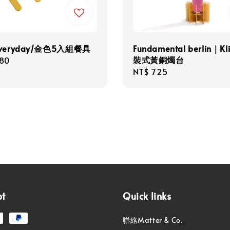
 Everyday/金色5入組餐具
Fundamental berlin｜Kl
裝式黃銅燭台
r
480
Regular
NT$ 725
price
pt
Quick links
聯絡Matter & Co.