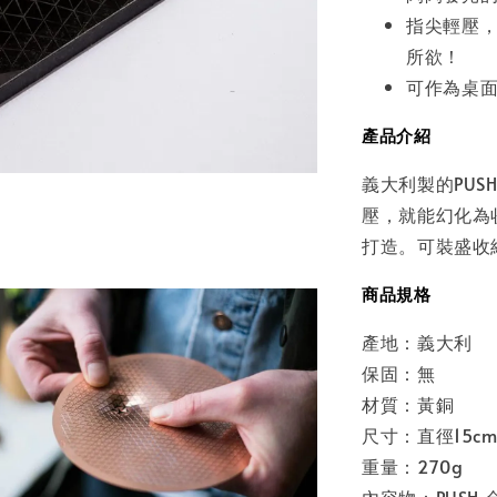
指尖輕壓
所欲！
可作為桌
產品介紹
義大利製的PU
壓，就能幻化為
打造。可裝盛收
商品規格
產地：義大利
保固：無
材質：黃銅
尺寸：直徑15c
重量：270g
內容物：PUSH 