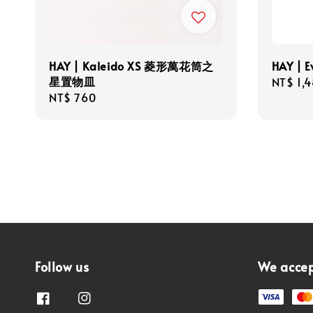
HAY | Kaleido XS 菱形萬花筒之
HAY |
星置物皿
Regula
NT$ 1,
Regular
NT$ 760
price
price
Follow us
We acce