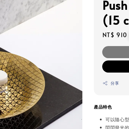
Pu
(15 
Regular
NT$ 910
price
分享
產品特色
可以隨心
閃閃發光