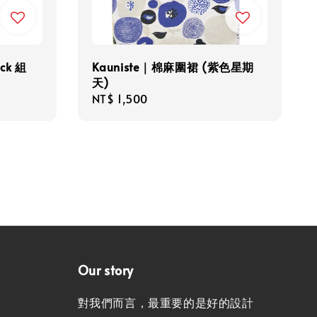
ick 組
Kauniste｜棉麻圍裙 (紫色星期
天)
Regular
NT$ 1,500
price
Our story
對我們而言，最重要的是好的設計