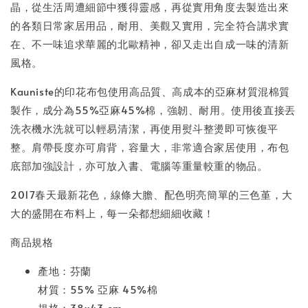
晶，從生活周遭細節中獲得靈感，再從實用角度去製造出來
的各類日常家居用品，耐用、美觀又實用，完全符合講求實
在、不一味追求華麗的北歐精神，卻又走出自成一味的清新
風格。
Kauniste的印花布包使用高品質、高成本的亞麻材質混棉質
製作，成分為55%亞麻45%棉，強韌、耐用。使用後直接丟
洗衣機水洗就可以輕易清潔，再使用熨斗整燙即可恢復平
整。肩帶長度亦可肩背，容量大，非常適合家居使用，布包
底部加強設計，亦可放入書、電腦等重量較重的物品。
2017春天最新花色，線條大膽、配色明亮簡單的三色堇，大
大的盛開在布料上，每一朵都想細細收藏！
商品規格
產地：芬蘭
材質：55% 亞麻 45%棉
規格：38x43 cm