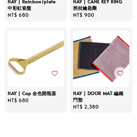
HAY | Rainbow/plate
HAY | CANE KEY RING
中彩虹瓷盤
拐杖鑰匙圈
Regular
NT$ 680
Regular
NT$ 900
price
price
HAY | Cap 金色開瓶器
HAY | DOOR MAT 編織
門墊
Regular
NT$ 680
Regular
NT$ 2,380
price
price