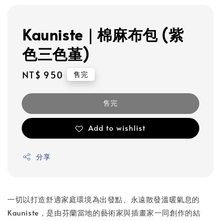
Kauniste｜棉麻布包 (紫
色三色堇)
Regular
NT$ 950
售完
price
售完
Add to wishlist
分享
一切以打造舒適家庭環境為出發點、永遠散發溫暖氣息的
Kauniste，是由芬蘭當地的藝術家與插畫家一同創作的結