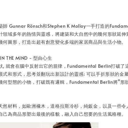
unnar Rönsch和Stephen K Molloy一手打造的Fundamen
計領域多年的熱情與靈感，將建築和大自然中的幾何形狀延伸
幾何圖形，打造出超有創意變化多端的家居商品與生活小物。
 IN THE MIND - 型由心生
 就會在腦中反射出它的規律，Fundamental Berlin打
模式和形式，思考並翻玩出新設計的靈感: 可以手折形狀的金
型態的小物，打破既有邏輯，Fundamental Berlin將”
天然材料，如歐洲橡木，道格拉斯冷杉，純鈑金，以及一些令
自己為商品形塑出最後的樣貌，融入自己想要的生活風格種。