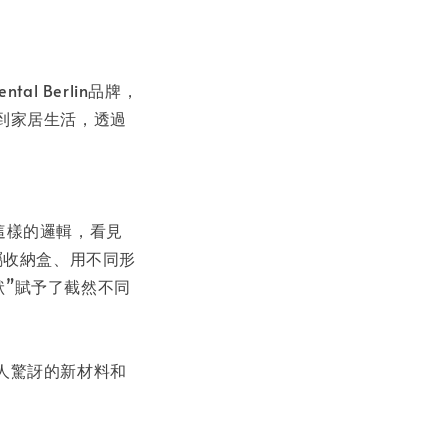
tal Berlin品牌，
到家居生活，透過
破了這樣的邏輯，看見
屬收納盒、用不同形
形狀”賦予了截然不同
人驚訝的新材料和