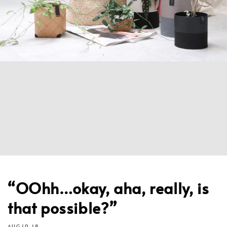
“OOhh…okay, aha, really, is
that possible?”
AUG 10, 18