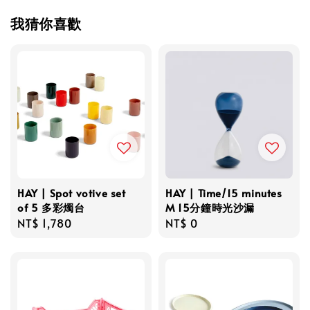
我猜你喜歡
HAY | Spot votive set
HAY | Time/15 minutes
of 5 多彩燭台
M 15分鐘時光沙漏
Regular
NT$ 1,780
Regular
NT$ 0
price
price