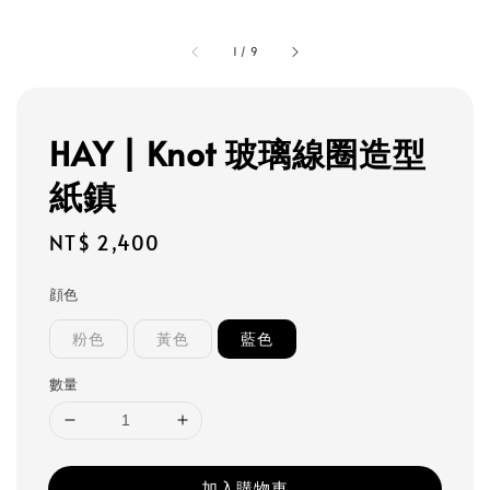
1
/
9
HAY | Knot 玻璃線圈造型
紙鎮
Regular
NT$ 2,400
price
顔色
粉色
黃色
藍色
數量
加入購物車