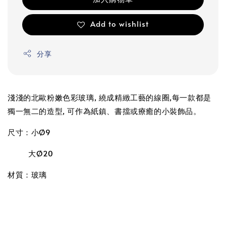
Add to wishlist
分享
淺淺的北歐粉嫩色彩玻璃, 繞成精緻工藝的線圈,每一款都是
獨一無二的造型, 可作為紙鎮、書擋或療癒的小裝飾品。
尺寸：小Ø9
大
Ø20
材質：玻璃