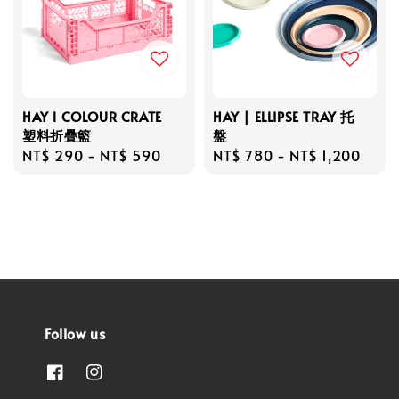
HAY l COLOUR CRATE
HAY | ELLIPSE TRAY 托
塑料折疊籃
盤
Regular
NT$ 290
-
NT$ 590
Regular
NT$ 780
-
NT$ 1,200
price
price
Follow us