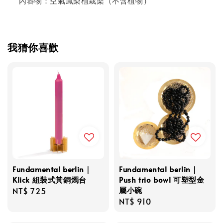
內容物：空氣鳳梨植栽架（不含植物）
我猜你喜歡
Fundamental berlin｜
Fundamental berlin｜
Klick 組裝式黃銅燭台
Push trio bowl 可塑型金
屬小碗
Regular
NT$ 725
Regular
NT$ 910
price
price