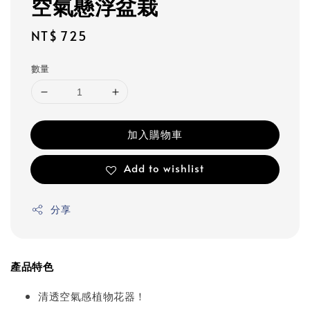
空氣懸浮盆栽
Regular
NT$ 725
price
數量
加入購物車
Add to wishlist
分享
產品特色
清透空氣感植物花器！