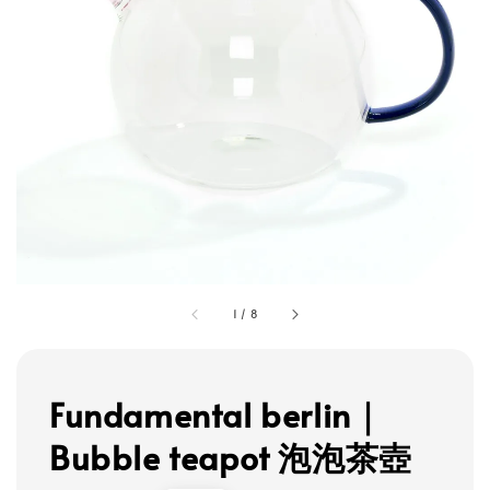
1
/
8
Fundamental berlin｜
Bubble teapot 泡泡茶壺