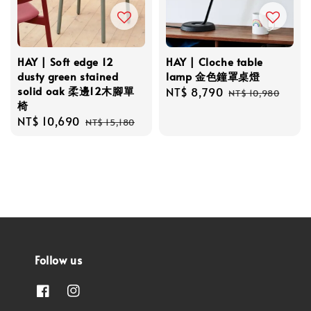
HAY | Soft edge 12
HAY | Cloche table
dusty green stained
lamp 金色鐘罩桌燈
solid oak 柔邊12木腳單
Sale
NT$ 8,790
Regular
NT$ 10,980
椅
price
price
Sale
NT$ 10,690
Regular
NT$ 15,180
price
price
Follow us