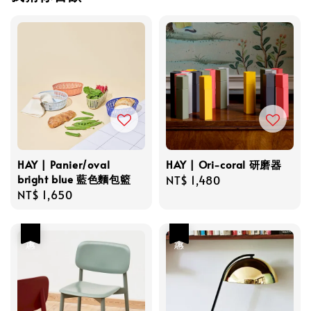
HAY | Panier/oval
HAY | Ori-coral 研磨器
bright blue 藍色麵包籃
Regular
NT$ 1,480
Regular
NT$ 1,650
price
price
優惠
優惠