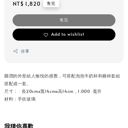
Regular
NT$ 1,820
售完
price
售完
Add to wishlist
分享
圓潤的外形給人愉悅的感覺，可搭配泡泡牛奶杯和糖杯套組
搭配成一套。
尺寸： 長20cmx寬14cmx高14cm，1.000 毫升
材料：手吹玻璃
我猜你喜歡