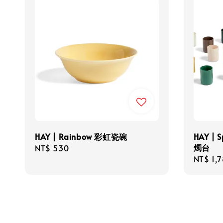
HAY | Rainbow 彩虹瓷碗
HAY | S
燭台
Regular
NT$ 530
Regula
NT$ 1,
price
price