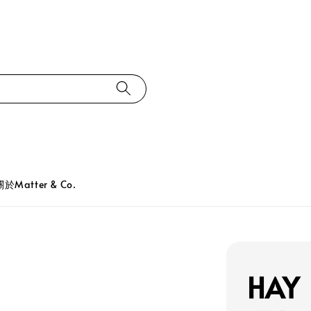
關於Matter & Co.
HAY 