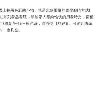
綴上糖果色彩的小物，就是北歐風格的畫龍點睛方式!
bow彩虹系列餐盤餐碗，帶給家人繽紛愉快的用餐時光，兩種
紅/粉黃/粉綠三種色系，混搭使用都好看。可使用洗碗
能一應具全。