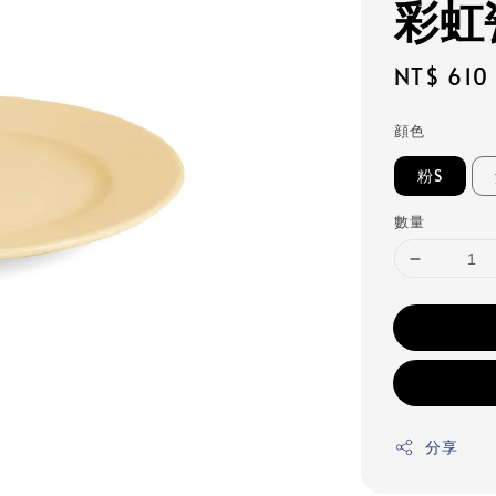
彩虹
Regular
NT$ 610
price
顔色
粉S
數量
分享