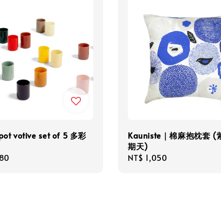
pot votive set of 5 多彩
Kauniste｜棉麻抱枕套 
期天)
r
780
Regular
NT$ 1,050
price