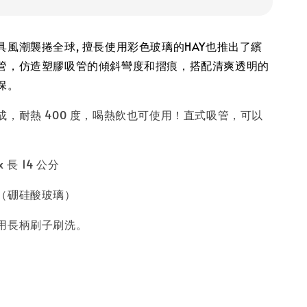
具風潮襲捲全球, 擅長使用彩色玻璃的HAY也推出了繽
管，仿造塑膠吸管的傾斜彎度和摺痕，搭配清爽透明的
保。
成，耐熱 400 度，喝熱飲也可使用！直式吸管，可以
。
 長 14 公分
（硼硅酸玻璃）
用長柄刷子刷洗。