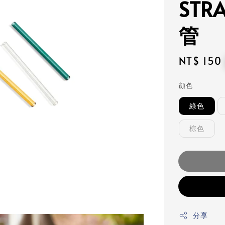
ST
管
Regular
NT$ 150
price
顔色
綠色
棕色
分享