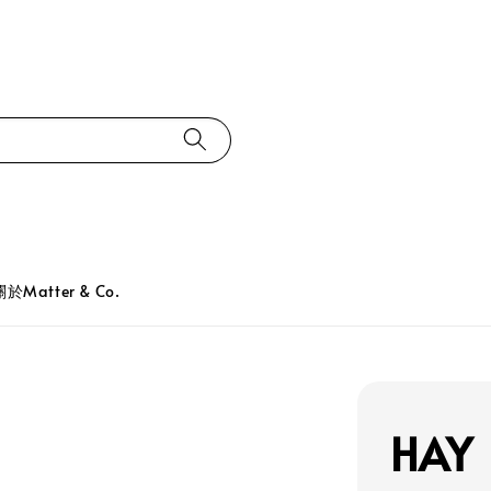
關於Matter & Co.
HAY 