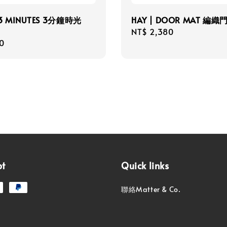
/ 3 MINUTES 3分鐘時光
HAY | DOOR MAT 編織
Regular
NT$ 2,380
r
0
price
pt
Quick links
聯絡Matter & Co.