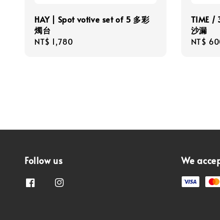
HAY | Spot votive set of 5 多彩
TIME 
燭台
沙漏
Regular
NT$ 1,780
Regula
NT$ 60
price
price
Follow us
We acce