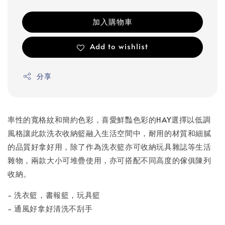
加入購物車
Add to wishlist
分享
率性的寬格紋和簡約色彩，喜愛鮮豔色彩的HAY選擇以低調
風格讓此款洗衣收納籃融入生活空間中，耐用的材質和細膩
的品質好拿好用，除了作為洗衣籃亦可收納玩具雜誌等生活
雜物，兩款大小可堆疊使用，亦可搭配不同高度的傢俱陳列
收納。
- 洗衣籃，書報籃，玩具籃
- 通風好拿好清洗不刮手