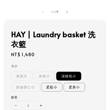
1
/
19
HAY | Laundry basket 洗
衣籃
Regular
NT$ 1,480
price
大小
灰色大
灰色小
深綠色小
奶油杏仁小
柔藍小
柔黃小
數量