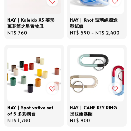
HAY | Kaleido XS 菱形
HAY | Knot 玻璃線圈造
萬花筒之星置物皿
型紙鎮
Regular
NT$ 760
Regular
NT$ 590
-
NT$ 2,400
price
price
HAY | Spot votive set
HAY | CANE KEY RING
of 5 多彩燭台
拐杖鑰匙圈
Regular
NT$ 1,780
Regular
NT$ 900
price
price