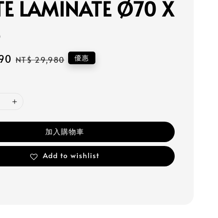
E LAMINATE Ø70 X
5
990
Regular
優惠
NT$ 29,980
price
加入購物車
Add to wishlist