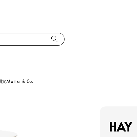
關於Matter & Co.
HAY 