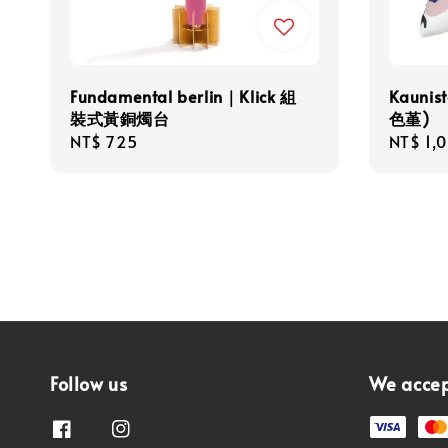
Fundamental berlin｜Klick 組
Kaun
裝式黃銅燭台
色堇)
Regular
NT$ 725
Regula
NT$ 1,
price
price
Follow us
We acce