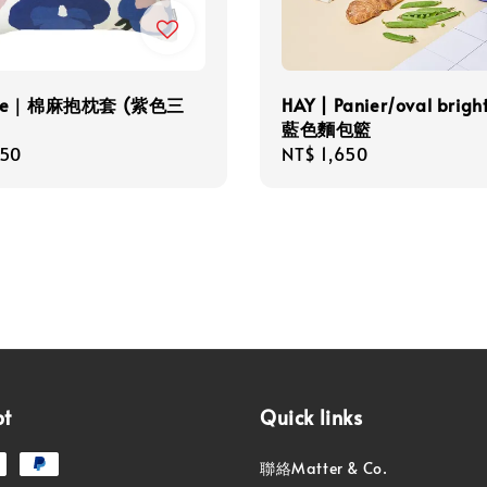
iste｜棉麻抱枕套 (紫色三
HAY | Panier/oval brigh
藍色麵包籃
r
050
Regular
NT$ 1,650
price
pt
Quick links
聯絡Matter & Co.