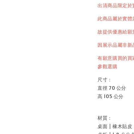
出清商品限定於
此商品屬於實體
故提供優惠給願
因展示品屬非新
有願意購買的買
參觀選購
尺寸：
直徑 70 公分
高 105 公分
材質：
桌面 | 橡木貼皮