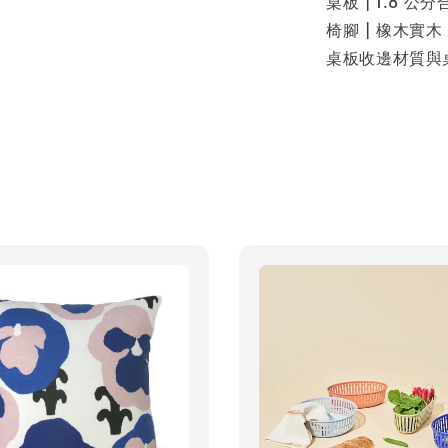
桌板 | 1.8 公分
椅腳 | 橡木實木
桌板收邊材質與