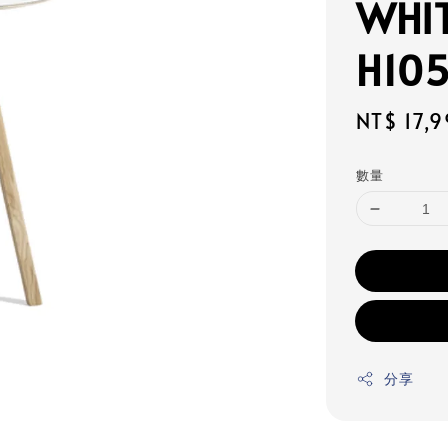
WHIT
H10
Sale
NT$ 17,
price
數量
分享