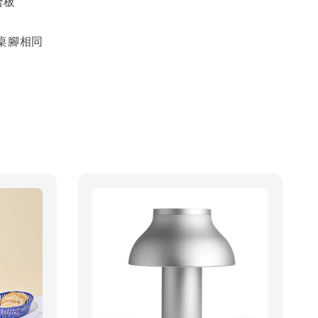
合板
桌腳相同