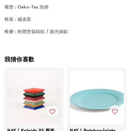
襯墊 : Oeko-Tex 泡綿
椅面 : 繃皮面
椅腳 : 粉體塗裝鑄鋁 / 拋光鑄鋁
我猜你喜歡
HAY | Kaleido XS 菱形
HAY | Rainbow/plate