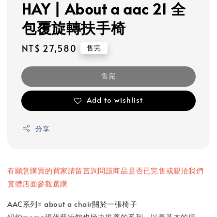
HAY | About a aac 21 全
包覆旋轉扶手椅
Regular
NT$ 27,580
售完
price
售完
Add to wishlist
分享
有願意購買的買家請留言詢問該商品是否已完售或親洽我們
實體店面參觀選購
AAC系列= about a chair關於一張椅子
紐約moma現代藝術館也極力推薦的系列，以最基本的樣