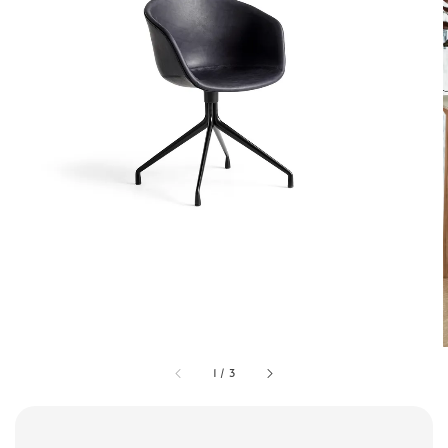
1
/
3