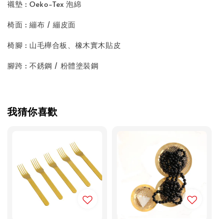
襯墊 : Oeko-Tex 泡綿
椅面 : 繃布 / 繃皮面
椅腳 : 山毛櫸合板、橡木實木貼皮
腳跨 : 不銹鋼 / 粉體塗裝鋼
我猜你喜歡