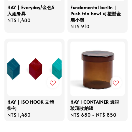
HAY | Everyday/金色5
Fundamental berlin｜
入組餐具
Push trio bowl 可塑型金
屬小碗
Regular
NT$ 1,480
Regular
NT$ 910
price
price
HAY | ISO HOOK 立體
HAY l CONTAINER 透視
掛勾
玻璃收納罐
Regular
NT$ 1,480
Regular
NT$ 680
-
NT$ 850
price
price