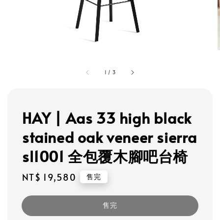
1
/
3
HAY | Aas 33 high black
stained oak veneer sierra
sl1001 全包覆木腳吧台椅
Regular
NT$ 19,580
售完
price
售完