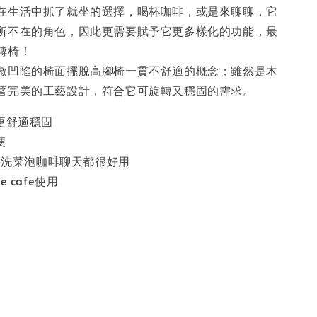
在生活中抓了就坐的選擇，喝杯咖啡，或是來聊聊，它
所不在的角色，因此更需要賦予它更多樣化的功能，最
轉椅！
微凹陷的椅面擺脫高腳椅一貫不舒適的概念；雖然是木
著完美的工藝設計，符合它可旋轉又穩固的需求。
更舒適穩固
便
椅 洗菜泡咖啡聊天都很好用
le cafe使用