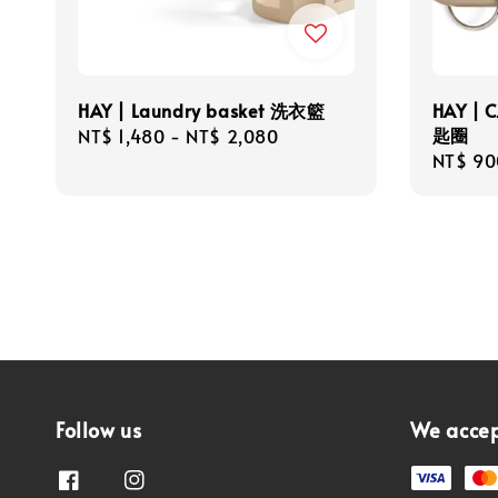
HAY | Laundry basket 洗衣籃
HAY | 
匙圈
Regular
NT$ 1,480
-
NT$ 2,080
Regula
NT$ 90
price
price
Follow us
We acce