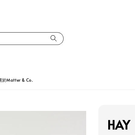
關於Matter & Co.
HAY 