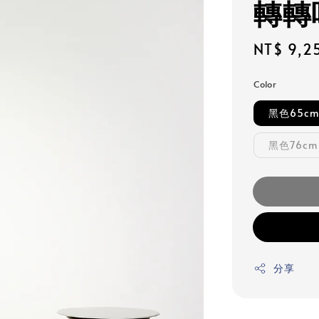
轉轉
Regular
NT$ 9,2
price
Color
黑色65c
黑色76cm
分享