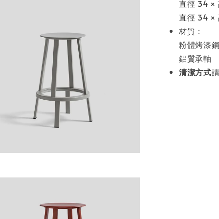
直徑 34 ×
直徑 34 ×
材質：
粉體烤漆
鋁質承軸
清潔方式