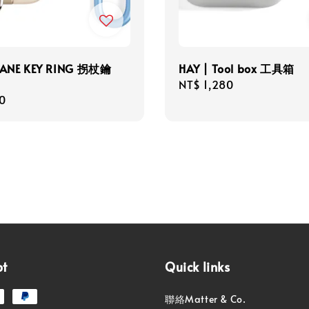
CANE KEY RING 拐杖鑰
HAY | Tool box 工具箱
Regular
NT$ 1,280
r
0
price
pt
Quick links
聯絡Matter & Co.