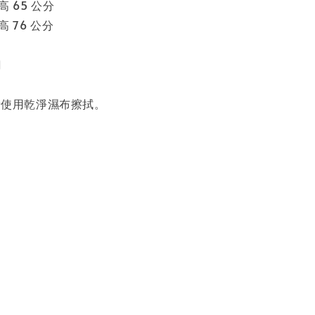
 高 65 公分
 高 76 公分
鋼
請使用乾淨濕布擦拭。