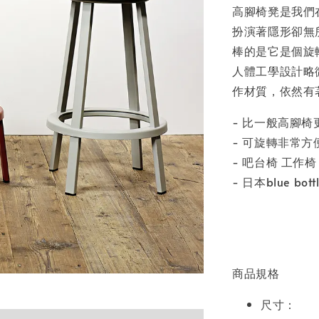
高腳椅凳是我們
扮演著隱形卻無
棒的是它是個旋
人體工學設計略
作材質，依然有
- 比一般高腳椅
- 可旋轉非常方
- 吧台椅 工作
- 日本blue bott
商品規格
尺寸：