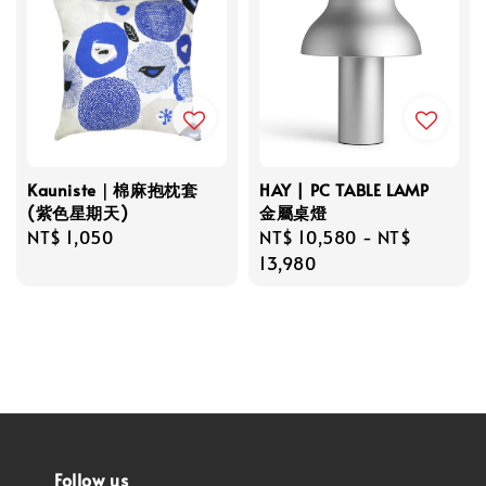
Kauniste｜棉麻抱枕套
HAY | PC TABLE LAMP
(紫色星期天)
金屬桌燈
Regular
NT$ 1,050
Regular
NT$ 10,580
-
NT$
price
price
13,980
Follow us