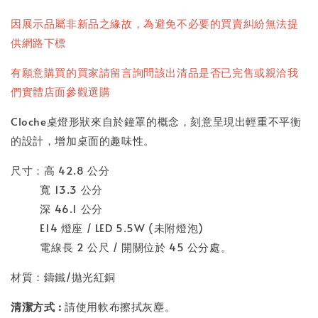
因展示品屬非新品之緣故，為避免不必要的買賣糾紛無法提
供網路下標
有願意購買的買家請留言詢問該出清品是否已完售或親洽我
們實體店面參觀選購
Cloche桌燈形狀來自於鐘罩的概念，刻意呈現出輕重不平衡
的設計，增加桌面的趣味性。
尺寸：
高 42.8 公分
寬 13.3 公分
深 46.1 公分
E14 燈座 / LED 5.5W (未附燈泡)
電線長 2 公尺 / 開關位於 45 公分處。
材質：鑄鐵/拋光紅銅
清潔方式 :
請使用軟布擦拭灰塵。