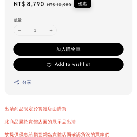
Sale
NT$ 8,790
Regular
優惠
NT$ 10,980
price
price
數量
加入購物車
Add to wishlist
分享
出清商品限定於實體店面購買
此商品屬於實體店面的展示品出清
故提供優惠給願意親臨實體店面確認貨況的買家們