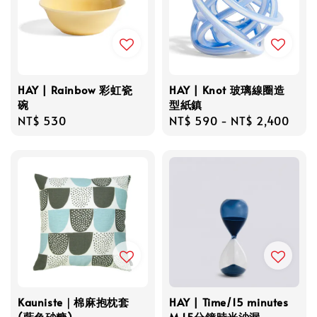
HAY | Rainbow 彩虹瓷
HAY | Knot 玻璃線圈造
碗
型紙鎮
Regular
NT$ 530
Regular
NT$ 590
-
NT$ 2,400
price
price
Kauniste｜棉麻抱枕套
HAY | Time/15 minutes
(藍色砂糖)
M 15分鐘時光沙漏