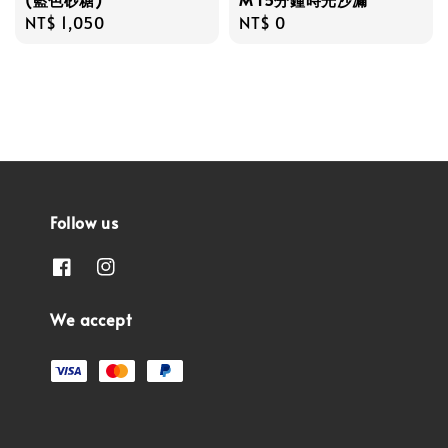
Regular
NT$ 1,050
Regular
NT$ 0
price
price
Follow us
We accept