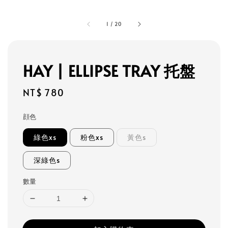
1
/
20
HAY | ELLIPSE TRAY 托盤
Regular
NT$ 780
price
顔色
綠色xs
粉色xs
黃色s
深綠色s
數量