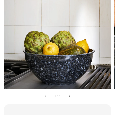
1
/
8