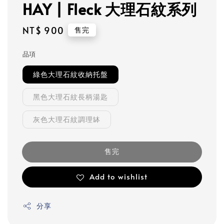
HAY | Fleck 大理石紋系列
Regular
NT$ 900
售完
price
品項
綠色大理石紋收納托盤
黑色大理石紋長柄湯匙
灰色大理石紋調理缽
售完
Add to wishlist
分享