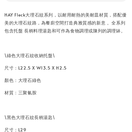
HAY Fleck大理石紋系列，以耐用耐熱的美耐皿材質，搭配優
美的大理石紋路，為餐廚空間打造典雅質感的新意 。全系列
包含托盤 長柄料理湯匙和可作為食物調理或陳列的調理缽。
\綠色大理石紋收納托盤\
尺寸：L22.5 X W13.5 X H2.5
顏色：大理石綠色
材質：三聚氰胺
\黑色大理石紋長柄湯匙\
尺寸：L29