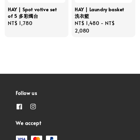
HAY | Spot votive set
HAY | Laundry basket
of 5 多彩燭台
洗衣籃
Regular
NT$ 1,780
Regular
NT$ 1,480
-
NT$
price
price
2,080
Follow us
We accept