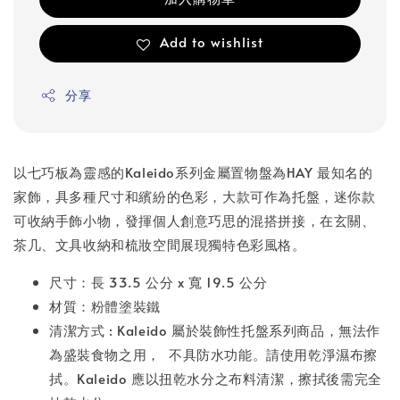
Add to wishlist
分享
以七巧板為靈感的Kaleido系列金屬置物盤為HAY 最知名的
家飾，具多種尺寸和繽紛的色彩，大款可作為托盤，迷你款
可收納手飾小物，發揮個人創意巧思的混搭拼接，在玄關、
茶几、文具收納和梳妝空間展現獨特色彩風格。
尺寸：長 33.5 公分 x 寬 19.5 公分
材質：粉體塗裝鐵
清潔方式 : Kaleido 屬於裝飾性托盤系列商品，無法作
為盛裝食物之用， 不具防水功能。請使用乾淨濕布擦
拭。Kaleido 應以扭乾水分之布料清潔，擦拭後需完全