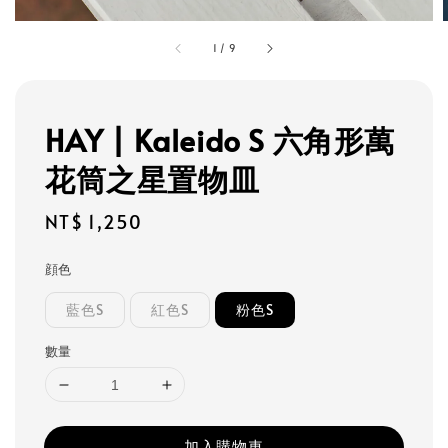
1
/
9
HAY | Kaleido S 六角形萬
花筒之星置物皿
Regular
NT$ 1,250
price
顔色
藍色S
紅色S
粉色S
數量
加入購物車