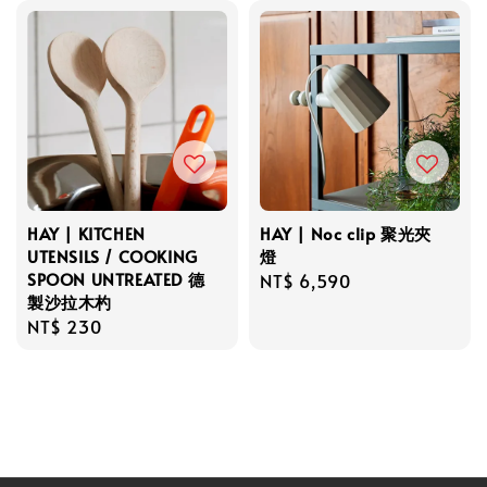
HAY | KITCHEN
HAY | Noc clip 聚光夾
UTENSILS / COOKING
燈
SPOON UNTREATED 德
Regular
NT$ 6,590
製沙拉木杓
price
Regular
NT$ 230
price