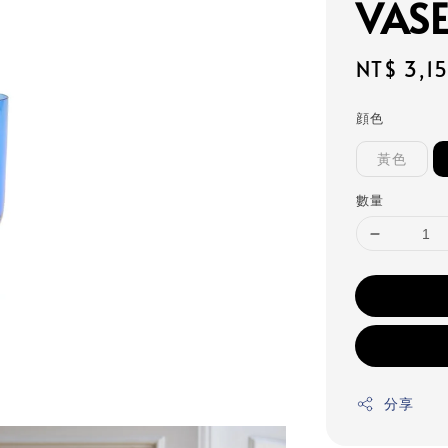
VA
Regular
NT$ 3,1
price
顔色
黃色
數量
分享