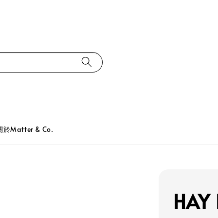
關於Matter & Co.
HAY 