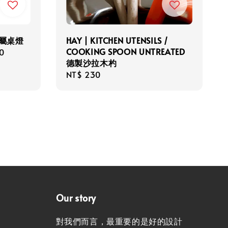
 金屬桌燈
HAY | KITCHEN UTENSILS /
COOKING SPOON UNTREATED
0
德製沙拉木杓
Regular
NT$ 230
price
Our story
對我們而言，最重要的是好的設計