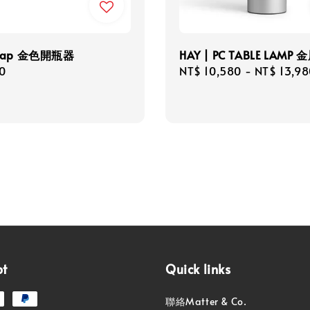
 Cap 金色開瓶器
HAY | PC TABLE LAMP
r
0
Regular
NT$ 10,580
-
NT$ 13,98
price
pt
Quick links
聯絡Matter & Co.