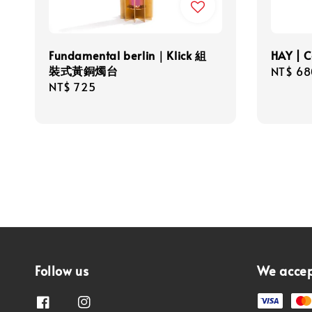
Fundamental berlin｜Klick 組
HAY |
裝式黃銅燭台
Regula
NT$ 68
Regular
NT$ 725
price
price
Follow us
We acce