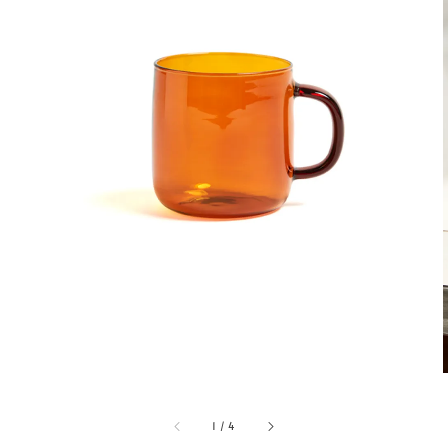
1
/
4