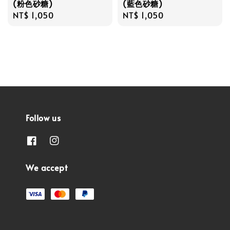
(粉色砂糖)
(藍色砂糖)
Regular
NT$ 1,050
Regular
NT$ 1,050
price
price
Follow us
We accept