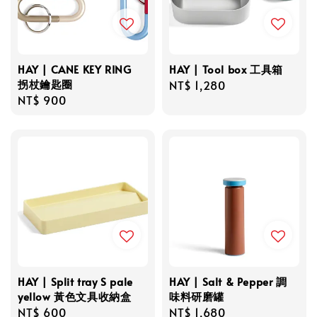
HAY | CANE KEY RING
HAY | Tool box 工具箱
拐杖鑰匙圈
Regular
NT$ 1,280
Regular
NT$ 900
price
price
HAY | Split tray S pale
HAY | Salt & Pepper 調
yellow 黃色文具收納盒
味料研磨罐
Regular
NT$ 600
Regular
NT$ 1,680