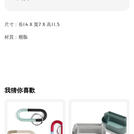
尺寸：長
14 X 寬7 X 高11.5
材質：
樹脂
我猜你喜歡