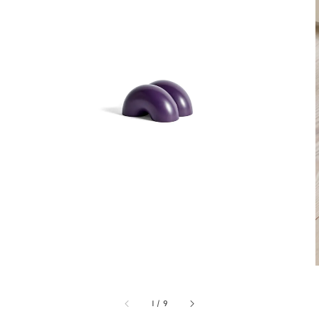
1
/
9