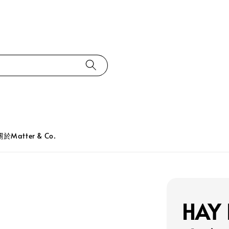
關於Matter & Co.
HAY 