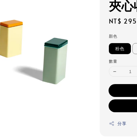
夾心
Regular
NT$ 295
price
顏色
粉色
數量
分享