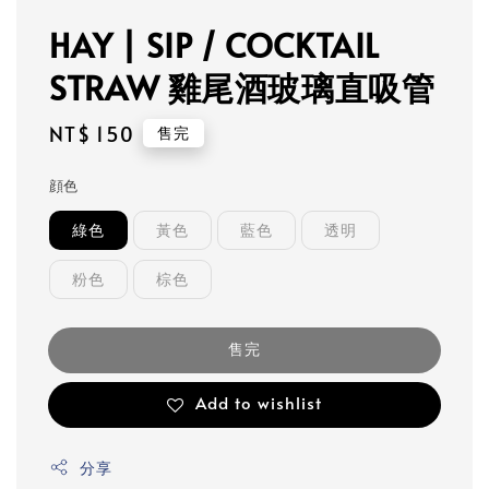
HAY | SIP / COCKTAIL
STRAW 雞尾酒玻璃直吸管
Regular
NT$ 150
售完
price
顔色
綠色
黃色
藍色
透明
粉色
棕色
售完
Add to wishlist
分享