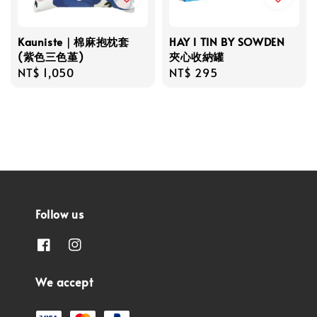
Kauniste｜棉麻抱枕套
HAY l TIN BY SOWDEN
(紫色三色堇)
夾心收納罐
Regular
NT$ 1,050
Regular
NT$ 295
price
price
Follow us
We accept