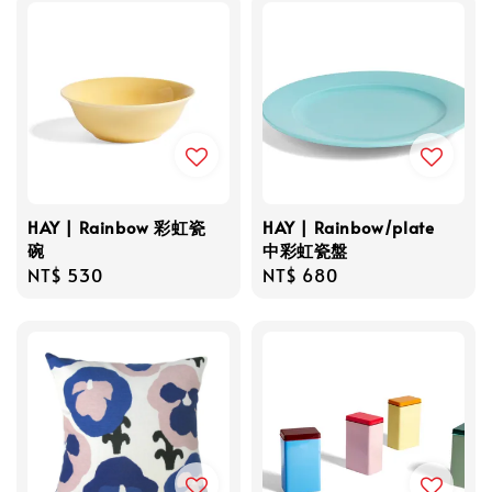
HAY | Rainbow 彩虹瓷
HAY | Rainbow/plate
碗
中彩虹瓷盤
Regular
NT$ 530
Regular
NT$ 680
price
price