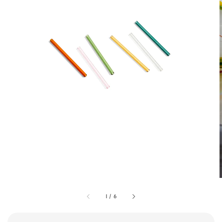
1
/
6