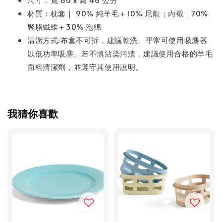
材質：枕套｜ 90% 純羊毛＋10% 尼龍；內襯｜70%
聚脂纖維＋30% 泡綿
清潔方式:布套不可拆，建議乾洗。平常可使用吸塵器
以低功率吸塵。若不慎沾染污漬，建議使用合格的羊毛
面料清潔劑，並遵守其使用說明。
我猜你喜歡