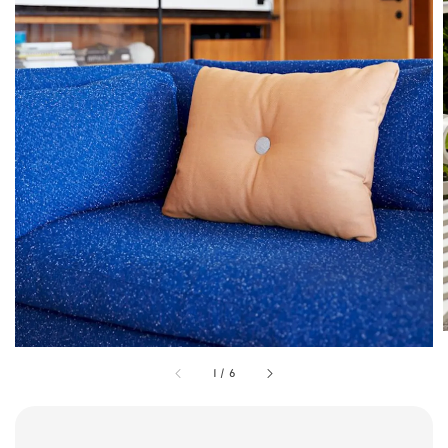
1
/
6