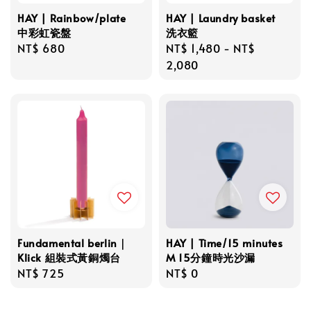
HAY | Rainbow/plate
HAY | Laundry basket
中彩虹瓷盤
洗衣籃
Regular
NT$ 680
Regular
NT$ 1,480
-
NT$
price
price
2,080
Fundamental berlin｜
HAY | Time/15 minutes
Klick 組裝式黃銅燭台
M 15分鐘時光沙漏
Regular
NT$ 725
Regular
NT$ 0
price
price