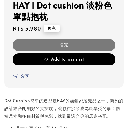
HAY l Dot cushion 淡粉色
單點抱枕
Regular
NT$ 3,980
售完
price
售完
Add to wishlist
分享
Dot Cushion簡單的造型是HAY的熱銷家居織品之一，簡約的
設計結合剛剛好的支撐度，讓賴在沙發成為最享受的事！兩
種尺寸和多種材質與色彩，找到最適合你的居家搭配。
尺寸：寬 60 x 高 46 公分