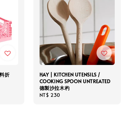
 塑料折
HAY | KITCHEN UTENSILS /
COOKING SPOON UNTREATED
德製沙拉木杓
Regular
NT$ 230
price