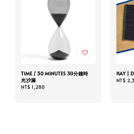
TIME / 30 MINUTES 30分鐘時
HAY |
光沙漏
Regula
NT$ 2,
Regular
NT$ 1,280
price
price