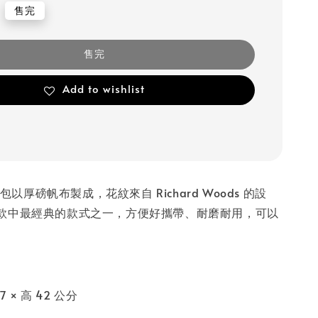
售完
售完
Add to wishlist
特包以厚磅帆布製成，花紋來自 Richard Woods 的設
款中最經典的款式之一，方便好攜帶、耐磨耐用，可以
。
 × 高 42 公分