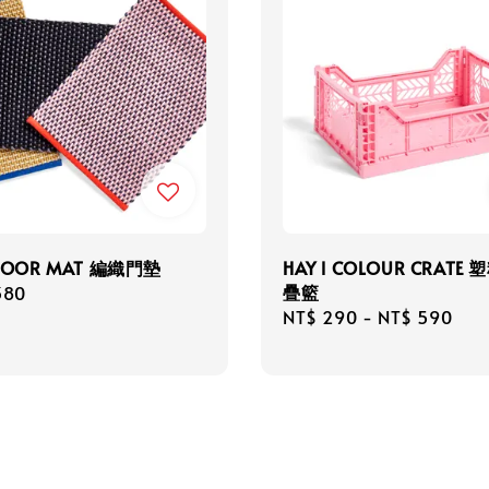
 DOOR MAT 編織門墊
HAY l COLOUR CRATE
疊籃
r
380
Regular
NT$ 290
-
NT$ 590
price