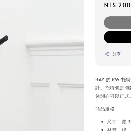
Regular
NT$ 200
price
分享
HAY 的 RW 托
計。托特包是包
休閒亦可以正式
商品規格
尺寸：寬 37
材質：棉