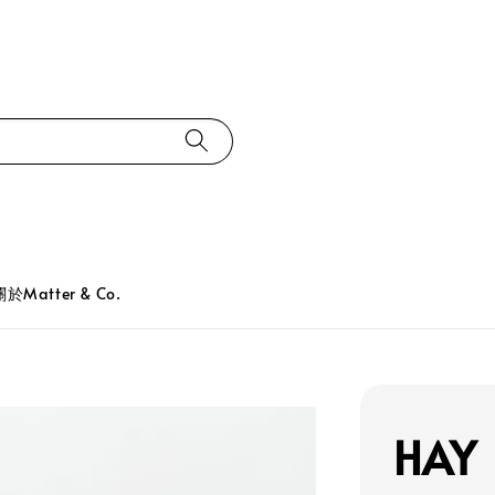
關於Matter & Co.
HAY