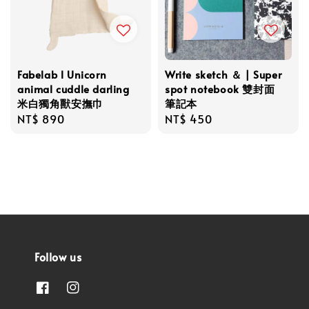
Fabelab l Unicorn
Write sketch ＆ | Super
animal cuddle darling
spot notebook 雙封面
米白獨角獸安撫巾
筆記本
Regular
NT$ 890
Regular
NT$ 450
price
price
Follow us