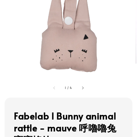
1
/
4
Fabelab l Bunny animal
rattle - mauve 呼嚕嚕兔