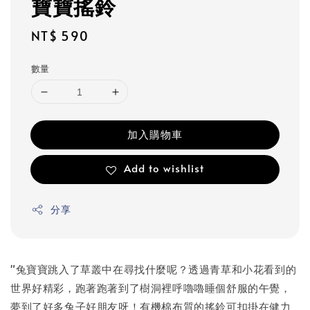
寶寶搖鈴
Regular
NT$ 590
price
數量
加入購物車
Add to wishlist
分享
"兔寶寶跳入了草叢中在尋找什麼呢？透過青草和小花看到的
世界好精彩，跑著跑著到了樹洞裡呼嚕嚕睡個舒服的午覺，
夢到了好多兔子好朋友呀！有機棉布質的搖鈴可扣掛在健力