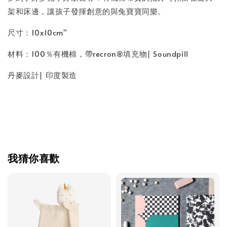
架和床邊，讓孩子發揮創意的與兔寶寶同樂。
尺寸：10x10cm"
材料：100％有機棉，帶recron®填充物| Soundpill
丹麥設計| 印度製造
我猜你喜歡