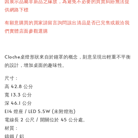
因展示品屬非新品之緣故，為避免不必要的買賣糾紛無法提
供網路下標
有願意購買的買家請留言詢問該出清品是否已完售或親洽我
們實體店面參觀選購
Cloche桌燈形狀來自於鐘罩的概念，刻意呈現出輕重不平衡
的設計，增加桌面的趣味性。
尺寸：
高 42.8 公分
寬 13.3 公分
深 46.1 公分
E14 燈座 / LED 5.5W (未附燈泡)
電線長 2 公尺 / 開關位於 45 公分處。
材質：
鑄鐵 / 鋁