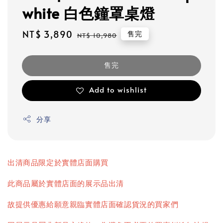
white 白色鐘罩桌燈
Sale
NT$ 3,890
Regular
售完
NT$ 10,980
price
price
售完
Add to wishlist
分享
出清商品限定於實體店面購買
此商品屬於實體店面的展示品出清
故提供優惠給願意親臨實體店面確認貨況的買家們