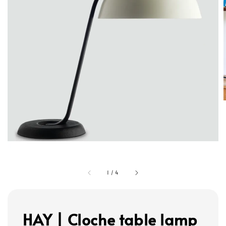
1
/
4
HAY | Cloche table lamp