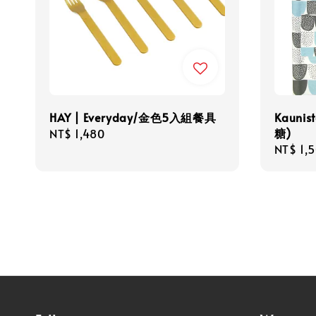
HAY | Everyday/金色5入組餐具
Kauni
糖)
Regular
NT$ 1,480
Regula
NT$ 1,
price
price