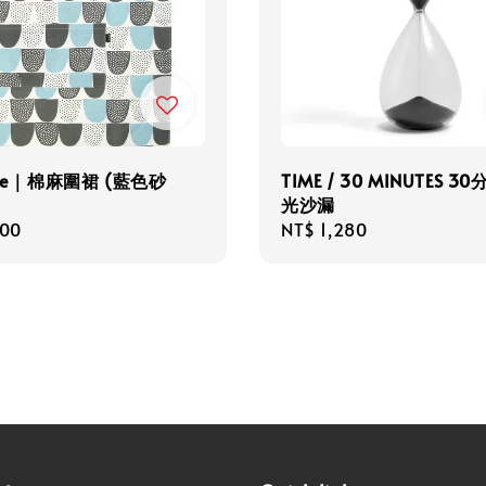
ste｜棉麻圍裙 (藍色砂
TIME / 30 MINUTES 3
光沙漏
r
500
Regular
NT$ 1,280
price