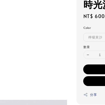
時光
Regular
NT$ 600
price
Color
檸檬黃沙
數量
分享