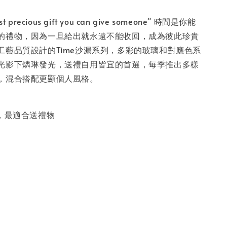
ost precious gift you can give someone" 時間是你能
的禮物，因為一旦給出就永遠不能收回，成為彼此珍貴
工藝品質設計的Time沙漏系列，多彩的玻璃和對應色系
光影下燐琳發光，送禮自用皆宜的首選，每季推出多樣
，混合搭配更顯個人風格。
品，最適合送禮物