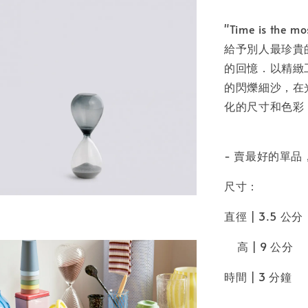
"Time is the m
給予別人最珍貴
的回憶．以精緻
的閃爍細沙，在
化的尺寸和色彩
- 賣最好的單
尺寸：
直徑 | 3.5 公分
高 | 9 公分
時間 | 3 分鐘