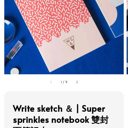
1
/
9
Write sketch ＆ | Super
sprinkles notebook 雙封