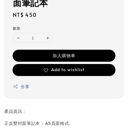
面筆記本
Regular
NT$ 450
price
數量
加入購物車
Add to wishlist
分享
產品資訊：
正反雙封面筆記本 - A5頁面格式。