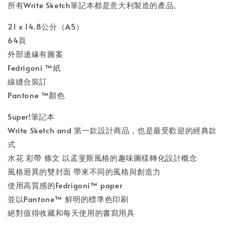
所有Write Sketch筆記本都是意大利製造的產品。
21 x 14.8公分（A5）
64頁
外部邊緣有圖案
Fedrigoni ™紙
線縫合裝訂
Pantone ™顏色
Super!筆記本
Write Sketch and 第一款設計商品，也是最受歡迎的經典款
式
水花 彩帶 條文 以孟斐斯風格的趣味圖樣轉化設計概念
風格迥異的雙封面 帶來不同的風格與創造力
使用高質感的Fedrigoni™ paper
並以Pantone™ 鮮明的標準色印刷
絕對值得收藏和每天使用的書寫用具