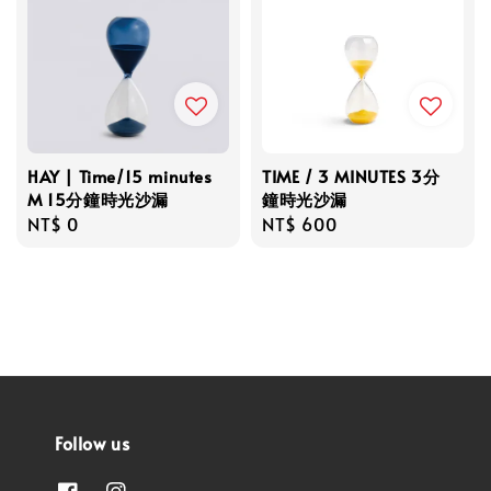
HAY | Time/15 minutes
TIME / 3 MINUTES 3分
M 15分鐘時光沙漏
鐘時光沙漏
Regular
NT$ 0
Regular
NT$ 600
price
price
Follow us