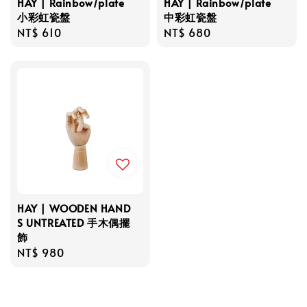
HAY | Rainbow/plate
HAY | Rainbow/plate
小彩虹瓷盤
中彩虹瓷盤
Regular
NT$ 610
Regular
NT$ 680
price
price
HAY | WOODEN HAND
S UNTREATED 手木偶擺
飾
Regular
NT$ 980
price