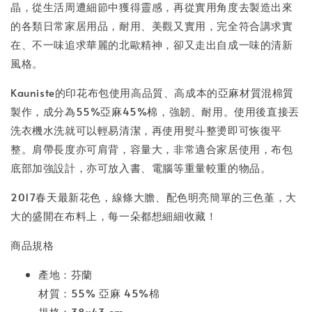
晶，從生活周遭細節中獲得靈感，再從實用角度去製造出來
的各類日常家居用品，耐用、美觀又實用，完全符合講求實
在、不一味追求華麗的北歐精神，卻又走出自成一味的清新
風格。
Kauniste的印花布包使用高品質、高成本的亞麻材質混棉質
製作，成分為55%亞麻45%棉，強韌、耐用。使用後直接丟
洗衣機水洗就可以輕易清潔，再使用熨斗整燙即可恢復平
整。肩帶長度亦可肩背，容量大，非常適合家居使用，布包
底部加強設計，亦可放入書、電腦等重量較重的物品。
2017春天最新花色，線條大膽、配色明亮簡單的三色堇，大
大的盛開在布料上，每一朵都想細細收藏！
商品規格
產地：芬蘭
材質：55% 亞麻 45%棉
規格：38x43 cm