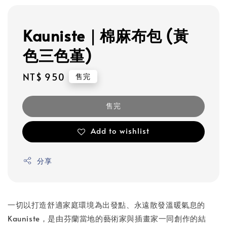
Kauniste｜棉麻布包 (黃
色三色堇)
Regular
NT$ 950
售完
price
售完
Add to wishlist
分享
一切以打造舒適家庭環境為出發點、永遠散發溫暖氣息的
Kauniste，是由芬蘭當地的藝術家與插畫家一同創作的結