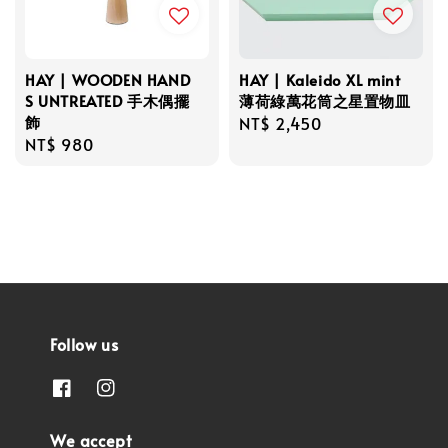
HAY | WOODEN HAND
HAY | Kaleido XL mint
S UNTREATED 手木偶擺
薄荷綠萬花筒之星置物皿
飾
Regular
NT$ 2,450
Regular
NT$ 980
price
price
Follow us
We accept