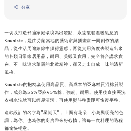
分享
一切以打造舒適家庭環境為出發點、永遠散發溫暖氣息的
Kauniste，是由芬蘭當地的藝術家與插畫家一同創作的結
晶，從生活周遭細節中獲得靈感，再從實用角度去製造出來
的各類日常家居用品，耐用、美觀又實用，完全符合講求實
在、不一味追求華麗的北歐精神，卻又走出自成一味的清新
風格。
Kauniste的抱枕套使用高品質、高成本的亞麻材質混棉質製
作，成分為55%亞麻45%棉，強韌、耐用。使用後直接丟洗
衣機水洗就可以輕易清潔，再使用熨斗整燙即可恢復平整。
這款設計的名字為”星期天”，上面有花朵、小鳥與明亮的色
調，為你、也為你的廚房帶來好心情，讓每一次料理的過程
都愉快暢意。