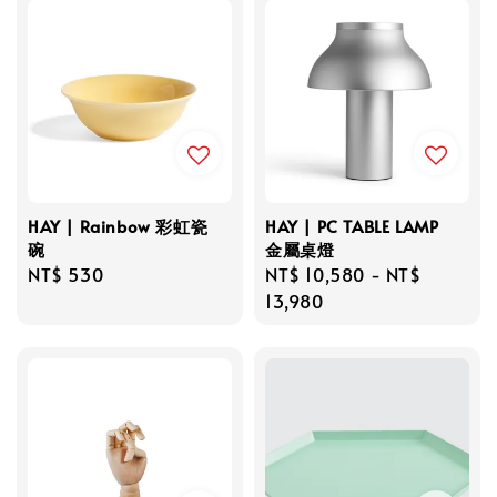
HAY | Rainbow 彩虹瓷
HAY | PC TABLE LAMP
碗
金屬桌燈
Regular
NT$ 530
Regular
NT$ 10,580
-
NT$
price
price
13,980