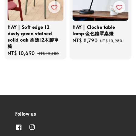
HAY | Soft edge 12
HAY | Cloche table
dusty green stained
lamp 金色鐘罩桌燈
solid oak 柔邊12木腳單
Sale
NT$ 8,790
Regular
NT$ 10,980
椅
price
price
Sale
NT$ 10,690
Regular
NT$ 15,180
price
price
Follow us