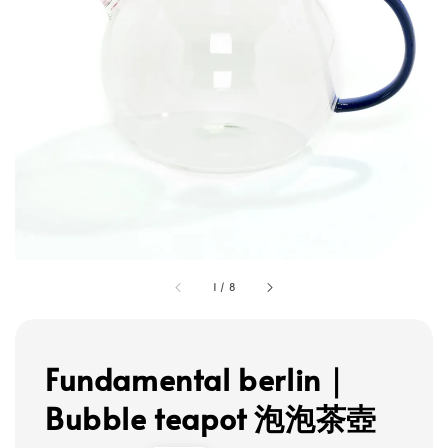
1
/
8
Fundamental berlin｜
Bubble teapot 泡泡茶壺