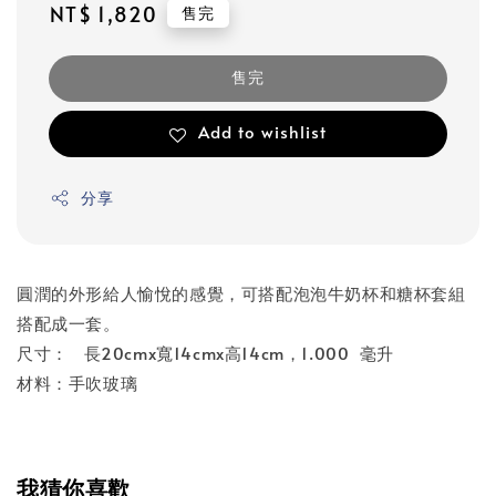
Regular
NT$ 1,820
售完
price
售完
Add to wishlist
分享
圓潤的外形給人愉悅的感覺，可搭配泡泡牛奶杯和糖杯套組
搭配成一套。
尺寸： 長20cmx寬14cmx高14cm，1.000 毫升
材料：手吹玻璃
我猜你喜歡