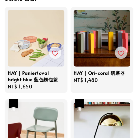
HAY | Panier/oval
HAY | Ori-coral 研磨器
bright blue 藍色麵包籃
Regular
NT$ 1,480
Regular
NT$ 1,650
price
price
優惠
優惠