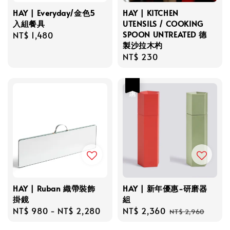
HAY | Everyday/金色5
HAY | KITCHEN
入組餐具
UTENSILS / COOKING
SPOON UNTREATED 德
Regular
NT$ 1,480
製沙拉木杓
price
Regular
NT$ 230
price
優惠
HAY | Ruban 織帶裝飾
HAY | 新年優惠-研磨器
掛鏡
組
Regular
NT$ 980
-
NT$ 2,280
Sale
NT$ 2,360
Regular
NT$ 2,960
price
price
price