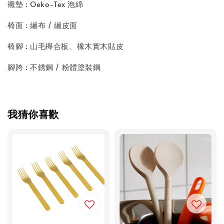
襯墊 : Oeko-Tex 泡綿
椅面 : 繃布 / 繃皮面
椅腳 : 山毛櫸合板、橡木實木貼皮
腳跨 : 不銹鋼 / 粉體塗裝鋼
我猜你喜歡