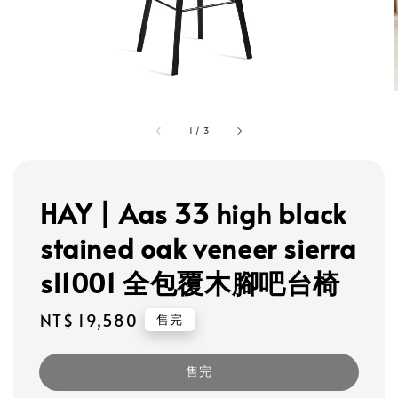
1
/
3
HAY | Aas 33 high black
stained oak veneer sierra
sl1001 全包覆木腳吧台椅
Regular
NT$ 19,580
售完
price
售完