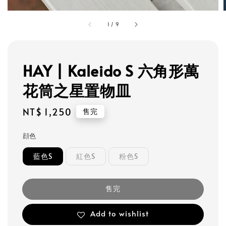
1
/
9
HAY | Kaleido S 六角形萬
花筒之星置物皿
Regular
NT$ 1,250
售完
price
顔色
藍色S
紅色S
粉色S
售完
Add to wishlist