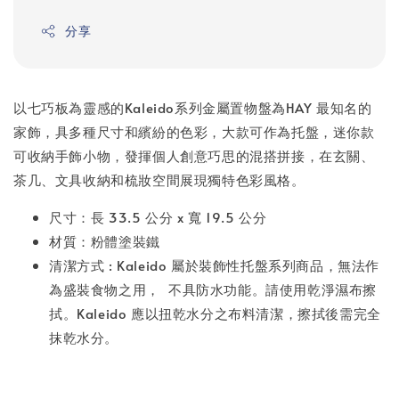
分享
以七巧板為靈感的Kaleido系列金屬置物盤為HAY 最知名的
家飾，具多種尺寸和繽紛的色彩，大款可作為托盤，迷你款
可收納手飾小物，發揮個人創意巧思的混搭拼接，在玄關、
茶几、文具收納和梳妝空間展現獨特色彩風格。
尺寸：長 33.5 公分 x 寬 19.5 公分
材質：粉體塗裝鐵
清潔方式 : Kaleido 屬於裝飾性托盤系列商品，無法作
為盛裝食物之用， 不具防水功能。請使用乾淨濕布擦
拭。Kaleido 應以扭乾水分之布料清潔，擦拭後需完全
抹乾水分。