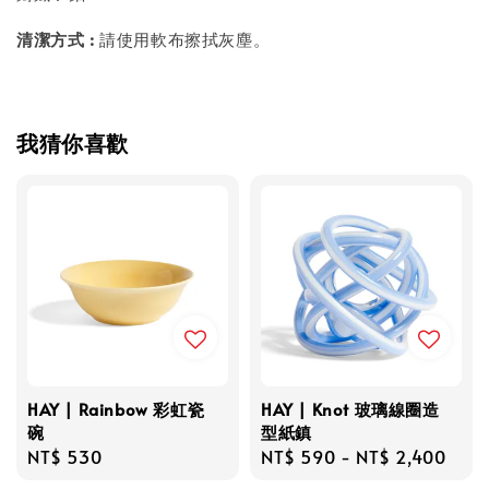
清潔方式 :
請使用軟布擦拭灰塵。
我猜你喜歡
HAY | Rainbow 彩虹瓷
HAY | Knot 玻璃線圈造
碗
型紙鎮
Regular
NT$ 530
Regular
NT$ 590
-
NT$ 2,400
price
price