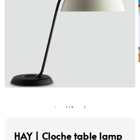
1
/
4
HAY | Cloche table lamp