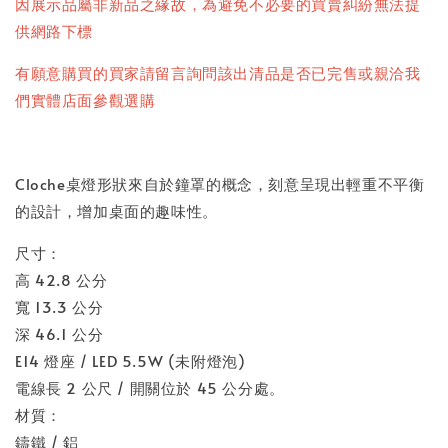
因展示品屬非新品之緣故，為避免不必要的買賣糾紛無法提
供網路下標
有願意購買的買家請留言詢問該出清品是否已完售或親洽我
們實體店面參觀選購
Cloche桌燈形狀來自於鐘罩的概念，刻意呈現出輕重不平衡
的設計，增加桌面的趣味性。
尺寸：
高 42.8 公分
寬 13.3 公分
深 46.1 公分
E14 燈座 / LED 5.5W (未附燈泡)
電線長 2 公尺 / 開關位於 45 公分處。
材質：
鑄鐵 / 鋁