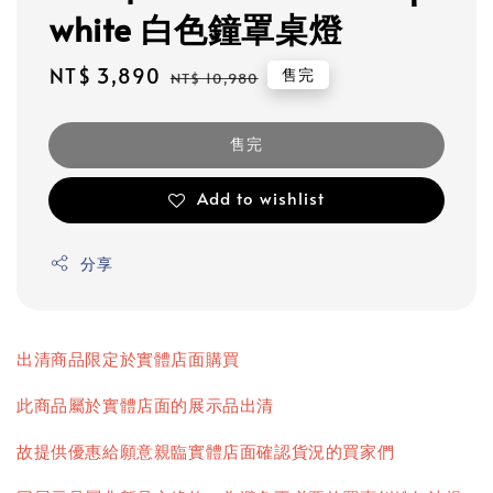
white 白色鐘罩桌燈
Sale
NT$ 3,890
Regular
售完
NT$ 10,980
price
price
售完
Add to wishlist
分享
出清商品限定於實體店面購買
此商品屬於實體店面的展示品出清
故提供優惠給願意親臨實體店面確認貨況的買家們