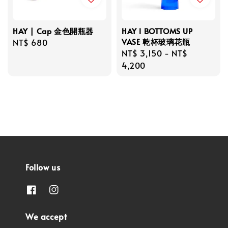
HAY | Cap 金色開瓶器
HAY l BOTTOMS UP
VASE 乾杯玻璃花瓶
Regular
NT$ 680
Regular
NT$ 3,150
-
NT$
price
price
4,200
Follow us
We accept