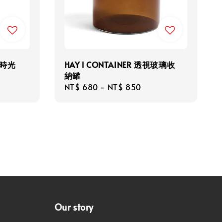
分鐘時光
HAY l CONTAINER 透視玻璃收
納罐
Regular
NT$ 680
-
NT$ 850
price
Our story