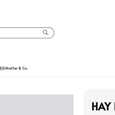
關於Matter & Co.
HAY