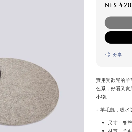
Regular
NT$ 420
price
分享
實用受歡迎的羊
色系，好看又實
小物。
- 羊毛氈，吸水
尺寸：餐墊 Ø
材質：羊