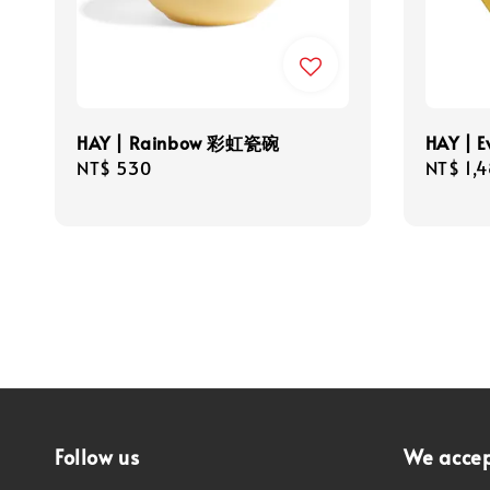
HAY | Rainbow 彩虹瓷碗
HAY |
Regular
NT$ 530
Regula
NT$ 1,
price
price
Follow us
We acce