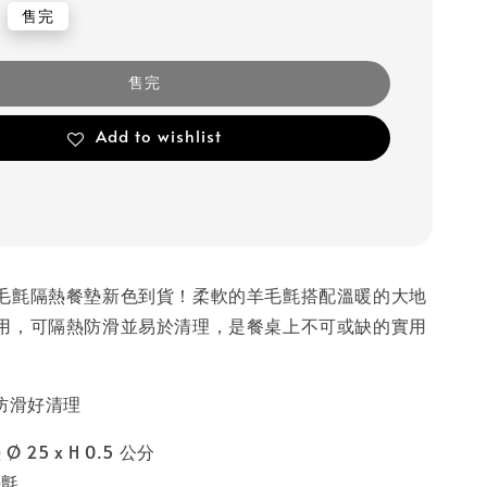
售完
售完
Add to wishlist
毛氈隔熱餐墊新色到貨！柔軟的羊毛氈搭配溫暖的大地
用，可隔熱防滑並易於清理，是餐桌上不可或缺的實用
防滑好清理
 25 x H 0.5 公分
毛氈