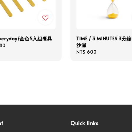
 Everyday/金色5入組餐具
TIME / 3 MINUTES 3
沙漏
r
480
Regular
NT$ 600
price
pt
Quick links