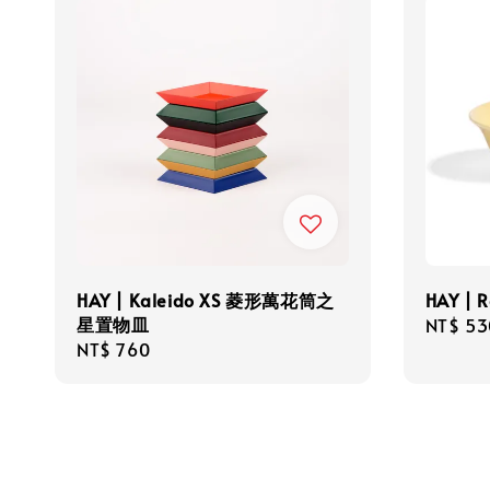
HAY | Kaleido XS 菱形萬花筒之
HAY |
星置物皿
Regula
NT$ 53
Regular
NT$ 760
price
price