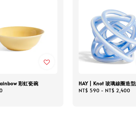
 Rainbow 彩虹瓷碗
HAY | Knot 玻璃線圈造
r
0
Regular
NT$ 590
-
NT$ 2,400
price