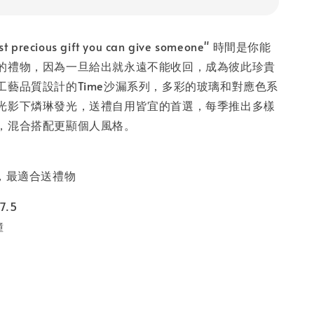
ost precious gift you can give someone" 時間是你能
的禮物，因為一旦給出就永遠不能收回，成為彼此珍貴
工藝品質設計的Time沙漏系列，多彩的玻璃和對應色系
光影下燐琳發光，送禮自用皆宜的首選，每季推出多樣
，混合搭配更顯個人風格。
品，最適合送禮物
7.5
鐘