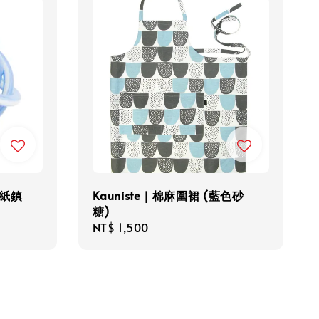
型紙鎮
Kauniste｜棉麻圍裙 (藍色砂
糖)
Regular
NT$ 1,500
price