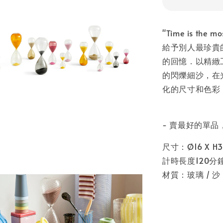
"Time is the m
給予別人最珍貴
的回憶．以精緻
的閃爍細沙，在
化的尺寸和色彩
- 賣最好的單
尺寸：Ø16 X H3
計時長度120分
材質：玻璃 / 沙