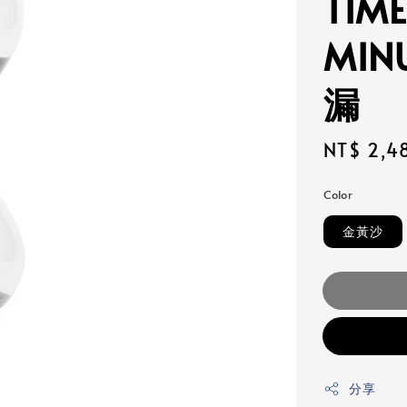
TIME
MIN
漏
Regular
NT$ 2,4
price
Color
金黃沙
分享