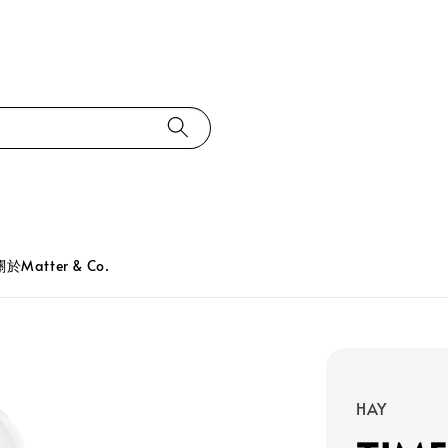
關於Matter & Co.
HAY