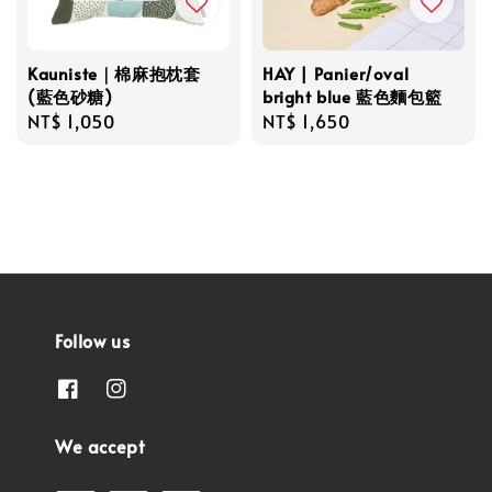
Kauniste｜棉麻抱枕套
HAY | Panier/oval
(藍色砂糖)
bright blue 藍色麵包籃
Regular
NT$ 1,050
Regular
NT$ 1,650
price
price
Follow us
We accept