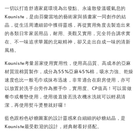
一切以打造舒適家庭環境為出發點、永遠散發溫暖氣息的
Kauniste，是由芬蘭當地的藝術家與插畫家一同創作的結
晶，從生活周遭細節中獲得靈感，再從實用角度去製造出來
的各類日常家居用品，耐用、美觀又實用，完全符合講求實
在、不一味追求華麗的北歐精神，卻又走出自成一味的清新
風格。
Kauniste考量居家使用實用性，使用高品質、高成本的亞麻
材質混棉質製作，成分為55%亞麻45%棉，吸水力強、乾燥
速度也比一般毛巾或抹布迅速，非常適合在廚房使用，亦可
以放置於洗手台旁作為擦手巾，實用度、CP值高！可以當做
餐巾或餐墊使用，使用後直接丟洗衣機水洗就可以輕易清
潔，再使用熨斗燙整就好囉！
藍色跟粉色砂糖圖案的設計靈感來自細細的砂糖結晶，是
Kauniste最受歡迎的設計，經典耐看好搭配。