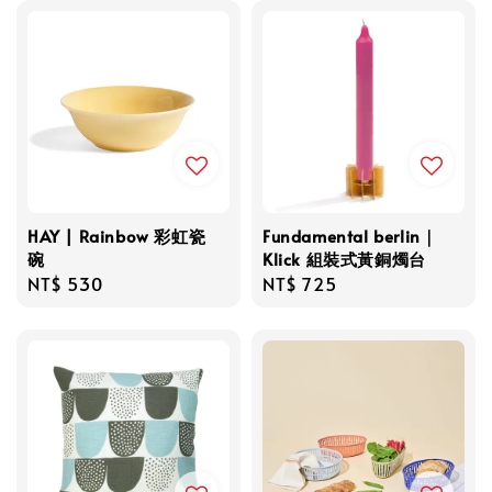
HAY | Rainbow 彩虹瓷
Fundamental berlin｜
碗
Klick 組裝式黃銅燭台
Regular
NT$ 530
Regular
NT$ 725
price
price