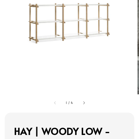
1
/
4
HAY | WOODY LOW -