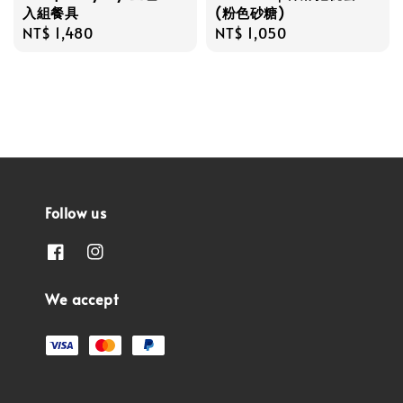
入組餐具
(粉色砂糖)
Regular
NT$ 1,480
Regular
NT$ 1,050
price
price
Follow us
We accept