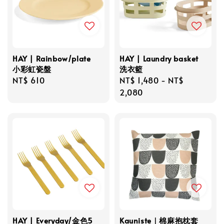
HAY | Rainbow/plate
HAY | Laundry basket
小彩虹瓷盤
洗衣籃
Regular
NT$ 610
Regular
NT$ 1,480
-
NT$
price
price
2,080
HAY | Everyday/金色5
Kauniste｜棉麻抱枕套