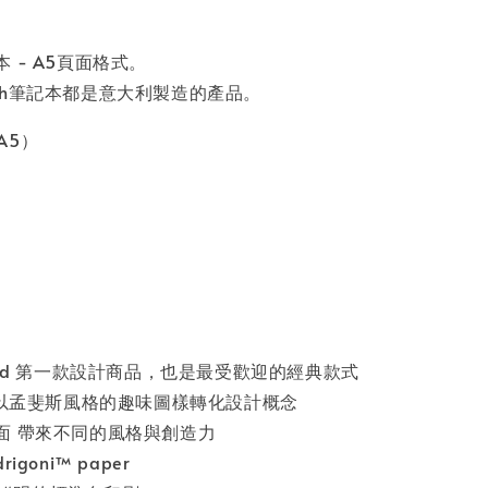
 - A5頁面格式。
ketch筆記本都是意大利製造的產品。
（A5）
tch and 第一款設計商品，也是最受歡迎的經典款式
 以孟斐斯風格的趣味圖樣轉化設計概念
面 帶來不同的風格與創造力
goni™ paper