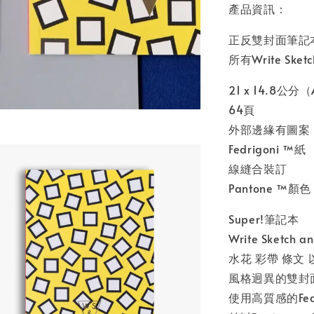
產品資訊：
正反雙封面筆記本
所有Write S
21 x 14.8公分
64頁
外部邊緣有圖案
Fedrigoni ™紙
線縫合裝訂
Pantone ™顏色
Super!筆記本
Write Ske
水花 彩帶 條文
風格迥異的雙封
使用高質感的Fedri