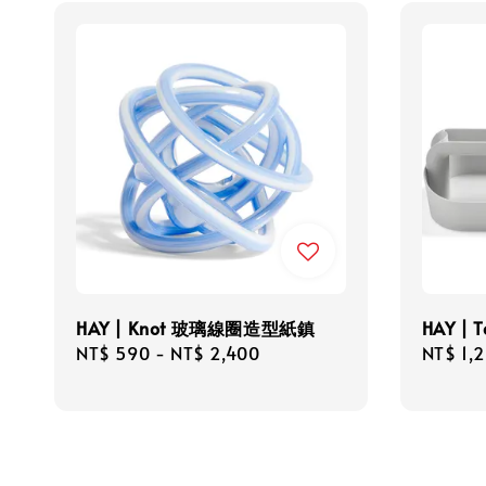
HAY | Knot 玻璃線圈造型紙鎮
HAY | 
Regular
NT$ 590
-
NT$ 2,400
Regula
NT$ 1,
price
price