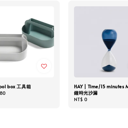
Tool box 工具箱
HAY | Time/15 minutes
鐘時光沙漏
r
280
Regular
NT$ 0
price