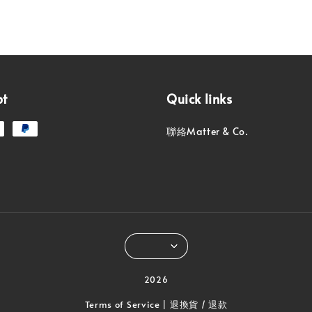
pt
Quick links
聯絡Matter & Co.
2026
Terms of Service
退換貨 / 退款
|