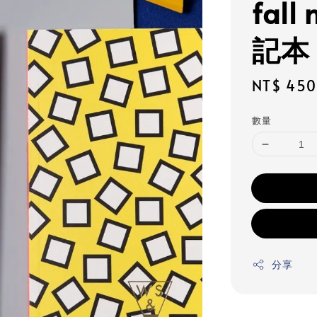
fal
記本
Regular
NT$ 450
price
數量
分享